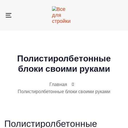
Skip
Skip
links
to
primary
Toggle
navigation
navigation
Skip
to
content
Полистиролбетонные
блоки своими руками
Главная
Полистиролбетонные блоки своими руками
Полистиролбетонные