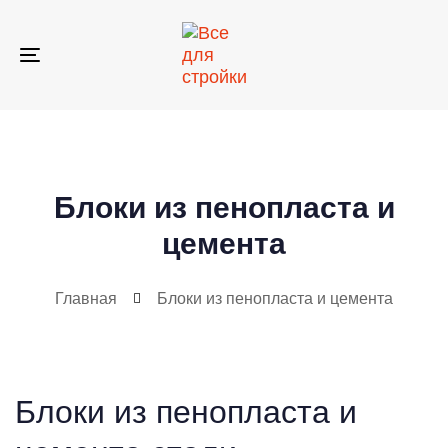
Skip
Skip
links
to
primary
Toggle
navigation
navigation
Skip
to
content
Блоки из пенопласта и
цемента
Главная
Блоки из пенопласта и цемента
Блоки из пенопласта и