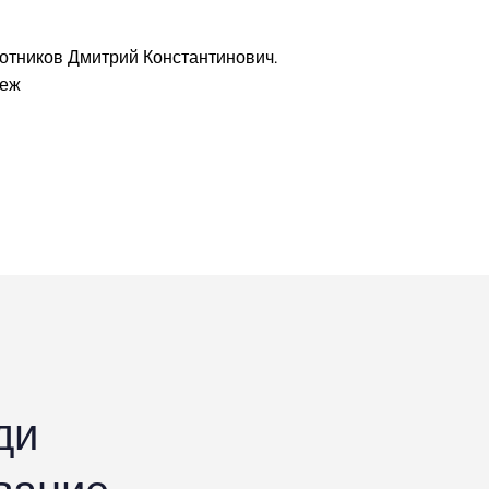
отников Дмитрий Константинович.
неж
ди