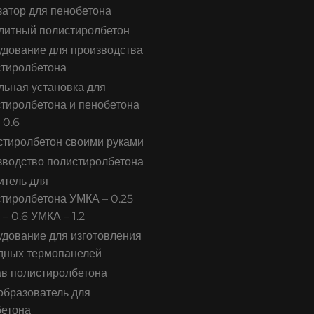
атор для пенобетона
литный полистиролбетон
дование для производства
тиролбетона
ьная установка для
тиролбетона и пенобетона
 0.6
тиролбетон своими руками
водство полистиролбетона
тель для
тиролбетона УМКА – 0.25
– 0.6 УМКА – 1.2
дование для изготовления
дных термопанелей
в полистиролбетона
бразователь для
бетона