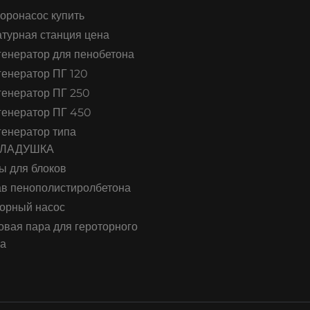
оронасос купить
турная станция цена
енератор для пенобетона
енератор ПГ 120
енератор ПГ 250
генератор ПГ 450
енератор типа
КЛАДУШКА
ы для блоков
в пенополистиролбетона
орный насос
вая пара для героторного
са