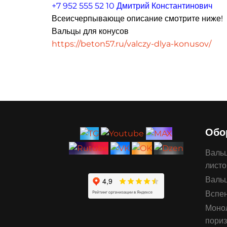
+7 952 555 52 10 Дмитрий Константинович
Всеисчерпывающе описание смотрите ниже!
Вальцы для конусов
https://beton57.ru/valczy-dlya-konusov/
Обо
Вальц
листо
Вальц
Вспен
Монол
пориз