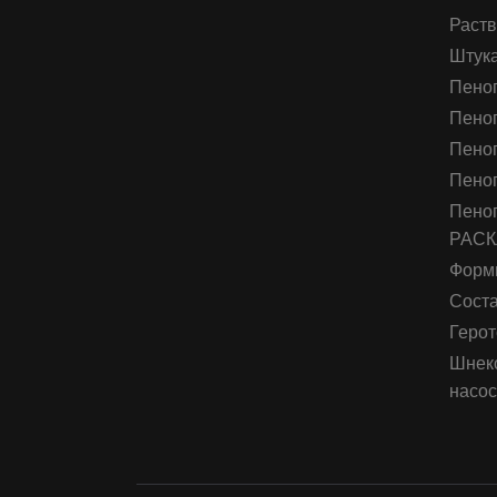
Раств
Штука
Пеног
Пеног
Пеног
Пено
Пеног
РАС
Форм
Соста
Герот
Шнеко
насо