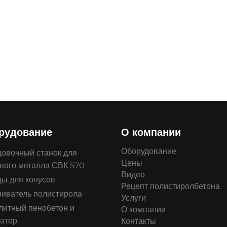
рудование
О компании
Оборудование
овочный станок для
Цены
вого металла СВК 570
Видео
ы для конусов
Рецепт полистиролбетона
иватель полистирола
Услуги
итный пенобетон и
О компании
атор
Контакты