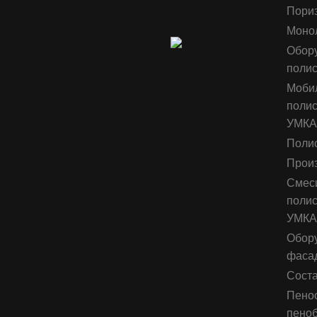
Пориз
Моно
Обору
полис
Мобил
полис
УМКА
Полис
Произ
Смеси
полис
УМКА 
Обору
фаса
Соста
Пеноо
пено