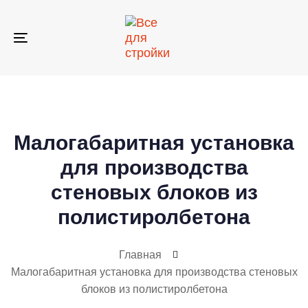
Skip
Skip
links
to
primary
Toggle
navigation
navigation
Skip
to
content
Малогабаритная установка
для производства
стеновых блоков из
полистиролбетона
Главная
Малогабаритная установка для производства стеновых
блоков из полистиролбетона