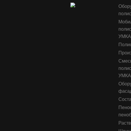
Обору
полис
Мобил
полис
УМКА
Полис
Произ
Смеси
полис
УМКА 
Обору
фаса
Соста
Пеноо
пено
Раств