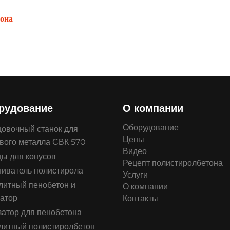
тона
рудование
О компании
Оборудование
овочный станок для
Цены
вого металла СВК 570
Видео
ы для конусов
Рецепт полистиролбетона
иватель полистирола
Услуги
итный пенобетон и
О компании
атор
Контакты
атор для пенобетона
литный полистиролбетон