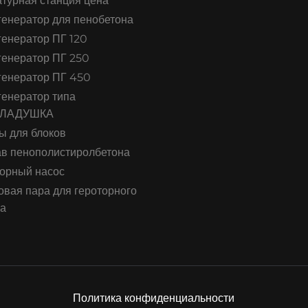
турная станция цена
енератор для пенобетона
енератор ПГ 120
енератор ПГ 250
генератор ПГ 450
енератор типа
КЛАДУШКА
ы для блоков
в пенополистиролбетона
орный насос
вая пара для героторного
са
Политика конфиденциальности