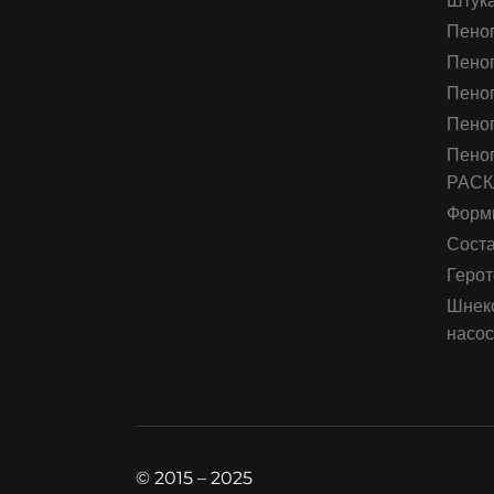
Штука
Пеног
Пеног
Пеног
Пено
Пеног
РАС
Форм
Соста
Герот
Шнеко
насо
© 2015 – 2025