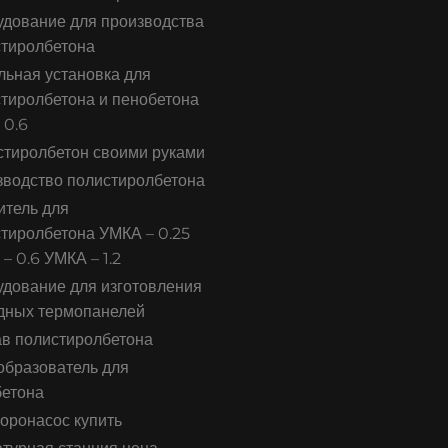
дование для производства
тиролбетона
ьная установка для
тиролбетона и пенобетона
 0.6
тиролбетон своими руками
водство полистиролбетона
тель для
тиролбетона УМКА – 0.25
– 0.6 УМКА – 1.2
дование для изготовления
дных термопанелей
в полистиролбетона
бразователь для
бетона
оронасос купить