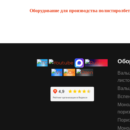
Оборудование для производства полистиролбе
Обо
Вальц
листо
Вальц
Вспен
Монол
пориз
Пориз
Моно