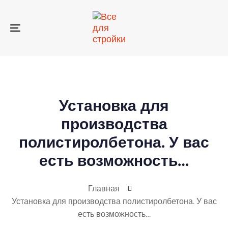
Skip
Skip
links
to
primary
Toggle
navigation
navigation
Skip
to
content
Установка для
производства
полистиролбетона. У вас
есть возможность…
Главная
Установка для производства полистиролбетона. У вас
есть возможность…