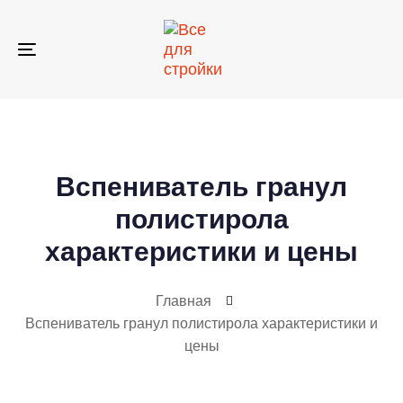
Skip
Skip
links
to
primary
Toggle
navigation
navigation
Skip
to
content
Вспениватель гранул
полистирола
характеристики и цены
Главная
Вспениватель гранул полистирола характеристики и
цены