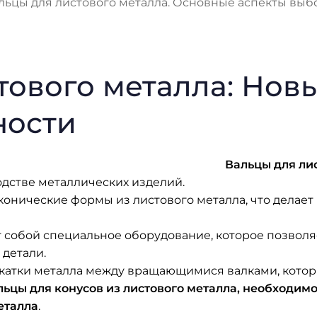
льцы для листового металла. Основные аспекты выб
тового металла: Нов
ности
Вальцы для ли
дстве металлических изделий.
 конические формы из листового металла, что дела
т собой специальное оборудование, которое позвол
 детали.
окатки металла между вращающимися валками, кото
ьцы для конусов из листового металла, необходимо
еталла
.