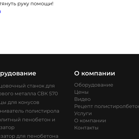
тянуть руку помощи!
ч
рудование
О компании
Оборудование
цовочный станок для
Цены
ового металла СВК 570
Видео
цы для конусов
Рецепт полистиролбето
ниватель полистирола
Услуги
литный пенобетон и
О компании
затор
Контакты
затор для пенобетона