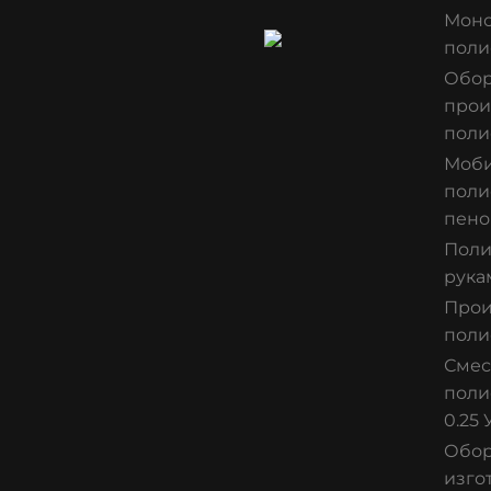
Мон
поли
Обор
прои
поли
Моби
поли
пено
Поли
рука
Прои
поли
Смес
поли
0.25 
Обор
изго