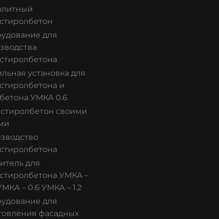
олитный
стиролбетон
удование для
зводства
стиролбетона
льная установка для
стиролбетона и
бетона УМКА 0.6
стиролбетон своими
ми
зводство
стиролбетона
итель для
стиролбетона УМКА –
УМКА – 0.6 УМКА – 1.2
удование для
товления фасадных