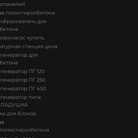
опанелей
ав полистиролбетона
образователь для
бетона
воронасос купить
атурная станция цена
генератор для
бетона
генератор ПГ 120
генератор ПГ 250
генератор ПГ 450
генератор типа
КЛАДУШКА
ы для блоков
ав
полистиролбетона