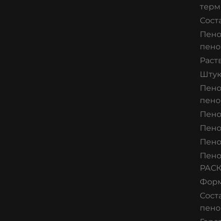
терм
Сост
Пено
пено
Раст
Штук
Пено
пено
Пено
Пено
Пено
Пено
РАС
Форм
Сост
пено