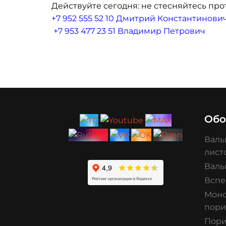
Действуйте сегодня: не стесняйтесь про
+7 952 555 52 10 Дмитрий Константинови
+7 953 477 23 51 Владимир Петрович
Обо
Валь
лист
Валь
Вспе
Моно
пори
Пори